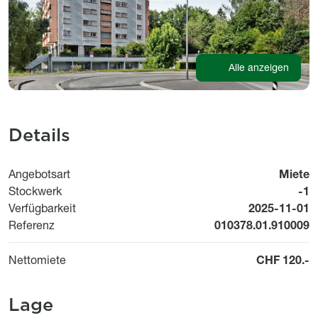
Alle anzeigen
Details
Angebotsart
Miete
Stockwerk
-1
Available fr
Verfügbarkeit
2025-11-01
Referenz
010378.01.910009
Nettomiete
CHF 120.-
Lage