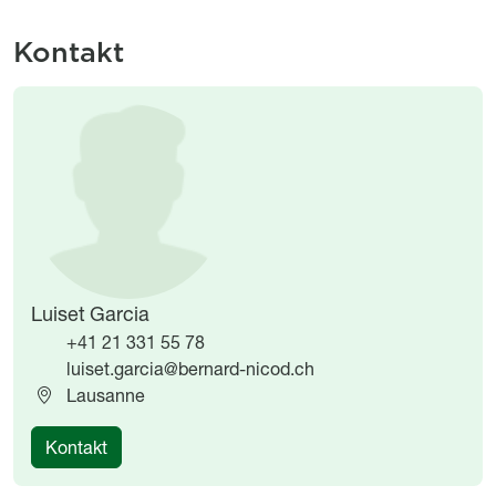
Kontakt
Image
Image
Luiset Garcia
+41 21 331 55 78
luiset.garcia@bernard-nicod.ch
Lausanne
Kontakt