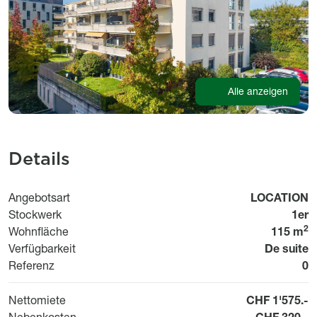
Alle anzeigen
Details
Usage
Angebotsart
LOCATION
Stockwerk
1er
2
Wohnfläche
115 m
Disponibil
Verfügbarkeit
De suite
Bi
Referenz
0
Nettomiete
CHF 1'575.-
Nebenkosten
CHF 320.-