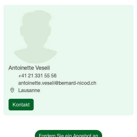
Image
Image
Antoinette Veseli
+41 21 331 55 56
antoinette.veseli@bernard-nicod.ch
Lausanne
Kontakt
Fordern Sie ein Angebot an