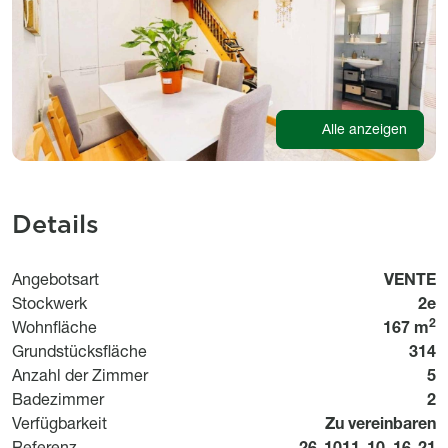
Alle anzeigen
Details
Usage
Angebotsart
VENTE
Stockwerk
2e
2
Wohnfläche
167 m
Grundstücksfläche
314
Anzahl der Zimmer
5
Badezimmer
2
Disponibilité
Verfügbarkeit
Zu vereinbaren
Référence
Referenz
26-1011-10_16-21