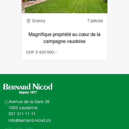
Adresse
Grancy
7 pièces
Magnifique propriété au cœur de la
campagne vaudoise
CHF 3'450'000.-
Avenue de la Gare 26
1003 Lausanne
021 311 11 11
info@bernard-nicod.ch