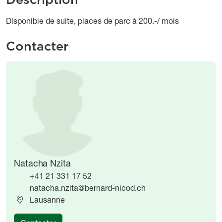
Object description
Disponible de suite, places de parc à 200.-/ mois
Contacter
Image
Image
Natacha Nzita
+41 21 331 17 52
natacha.nzita@bernard-nicod.ch
Lausanne